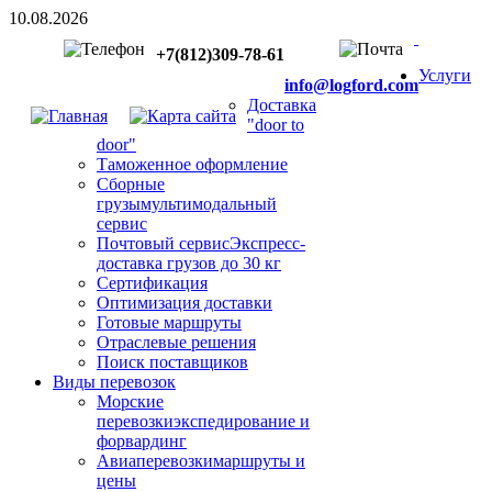
10.08.2026
+7(812)309-78-61
Услуги
info​
@
​logford.com
Доставка
"door to
door"
Таможенное оформление
Сборные
грузы
мультимодальный
сервис
Почтовый сервис
Экспресс-
доставка грузов до 30 кг
Сертификация
Оптимизация доставки
Готовые маршруты
Отраслевые решения
Поиск поставщиков
Виды перевозок
Морские
перевозки
экспедирование и
форвардинг
Авиаперевозки
маршруты и
цены