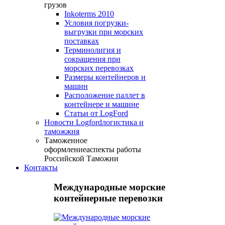
грузов
Inkoterms 2010
Условия погрузки-
выгрузки при морских
поставках
Терминолигия и
сокращения при
морских перевозках
Размеры контейнеров и
машин
Расположение паллет в
контейнере и машине
Статьи от LogFord
Новости Logford
логистика и
таможжня
Таможенное
оформление
аспекты работы
Российской Таможни
Контакты
Международные морские
контейнерные перевозки