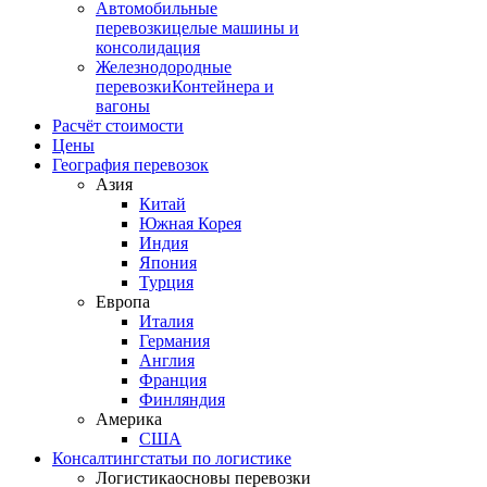
Автомобильные
перевозки
целые машины и
консолидация
Железнодородные
перевозки
Контейнера и
вагоны
Расчёт стоимости
Цены
География перевозок
Азия
Китай
Южная Корея
Индия
Япония
Турция
Европа
Италия
Германия
Англия
Франция
Финляндия
Америка
США
Консалтинг
статьи по логистике
Логистика
основы перевозки