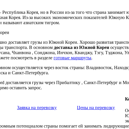
Республика Корея, но в России из-за того что страна занимает 
ая Корея. Из-за высоких экономических показателей Южную Ко
и называют азиатским тигром.
но доставляет грузы из Южной Кореи. Хорошо развитая трансп
ды транспорта. В основном
доставка из Южной Кореи
осуществ
Пусана, Чханвона , Сонджона, Инчхон, Кванджу, Тэгу, Тэджона, 
ожете посмотреть в разделе
готовые маршруты
.
овном осуществляется через восток страны: Владивосток, Находку
ска и Санкт-Петербурга.
d доставляется грузы через Прибалтику , Санкт-Петербург и Мос
имо оставить запрос.
К
Заявка на перевозку
Цены на перевозку
О
Ю
э
громным потенциалом страны помогает ей занимать лидирующие 