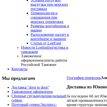
Условия погрузки-
выгрузки при морских
поставках
Терминолигия и
сокращения при
морских перевозках
Размеры контейнеров и
машин
Расположение паллет в
контейнере и машине
Статьи от LogFord
Новости Logford
логистика и
таможжня
Таможенное
оформление
аспекты работы
Российской Таможни
Контакты
Мы предлагаем
География перевозок
Аз
Доставка из Южно
Доставка "door to door"
Таможенное оформление
Сборные грузы
мультимодальный
За последние 60 лет Юж
сервис
лёгкой промышленности,
Почтовый сервис
Экспресс-
время структура эконом