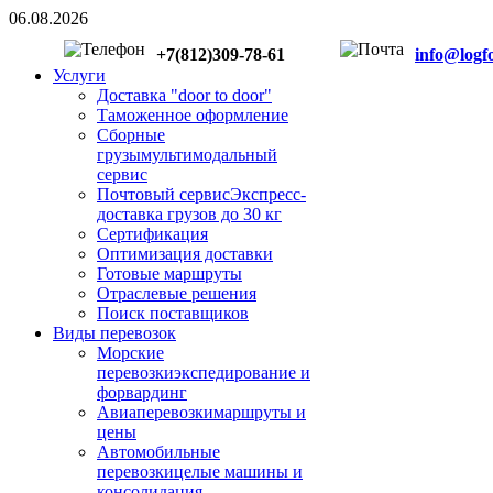
06.08.2026
+7(812)309-78-61
info​
@
​log
Услуги
Доставка "door to door"
Таможенное оформление
Сборные
грузы
мультимодальный
сервис
Почтовый сервис
Экспресс-
доставка грузов до 30 кг
Сертификация
Оптимизация доставки
Готовые маршруты
Отраслевые решения
Поиск поставщиков
Виды перевозок
Морские
перевозки
экспедирование и
форвардинг
Авиаперевозки
маршруты и
цены
Автомобильные
перевозки
целые машины и
консолидация