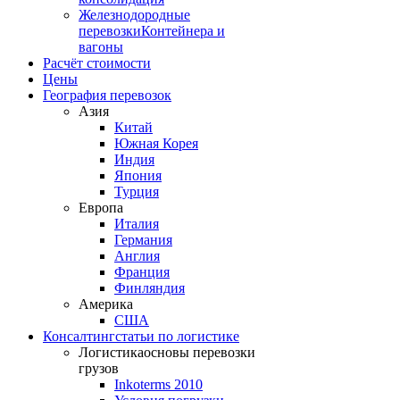
Железнодородные
перевозки
Контейнера и
вагоны
Расчёт стоимости
Цены
География перевозок
Азия
Китай
Южная Корея
Индия
Япония
Турция
Европа
Италия
Германия
Англия
Франция
Финляндия
Америка
США
Консалтинг
статьи по логистике
Логистика
основы перевозки
грузов
Inkoterms 2010